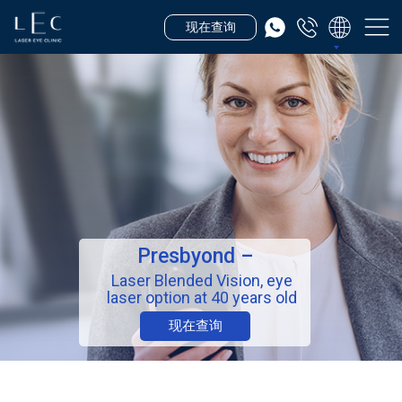
现在查询
Presbyond –
Laser Blended Vision, eye
laser option at 40 years old
现在查询